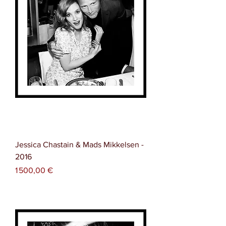
Jessica Chastain & Mads Mikkelsen -
2016
Prix
1 500,00 €