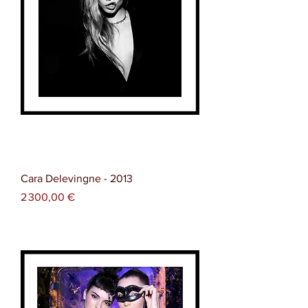
Cara Delevingne - 2013
Prix
2 300,00 €